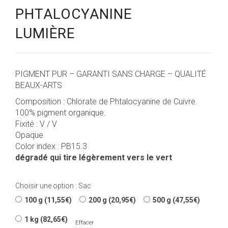
PHTALOCYANINE
LUMIÈRE
11,55
€
PIGMENT PUR – GARANTI SANS CHARGE – QUALITÉ
BEAUX-ARTS
Composition : Chlorate de Phtalocyanine de Cuivre.
100% pigment organique.
Fixité : V / V
Opaque
Color index : PB15.3
dégradé qui tire légèrement vers le vert
Choisir une option : Sac
100 g (11,55€)
200 g (20,95€)
500 g (47,55€)
1 kg (82,65€)
Effacer