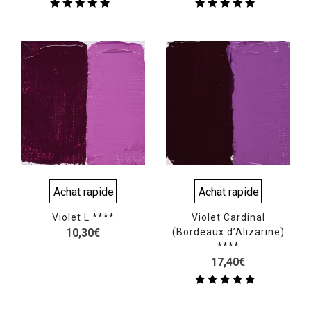
Note
Note
5.00
5.00
sur 5
sur 5
Achat rapide
Achat rapide
Violet L ****
Violet Cardinal
10,30
€
(Bordeaux d’Alizarine)
****
17,40
€
Note
5.00