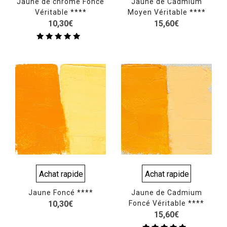
Jaune de chrome Foncé
Jaune de Cadmium
Véritable ****
Moyen Véritable ****
10,30
€
15,60
€
Note
5.00
sur 5
Achat rapide
Achat rapide
Jaune Foncé ****
Jaune de Cadmium
10,30
€
Foncé Véritable ****
15,60
€