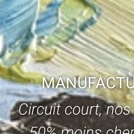
MANUFACTUR
Circuit court, no
50% moins cher