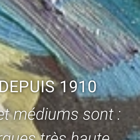
DEPUIS 1910
 et médiums sont :
ques très haute