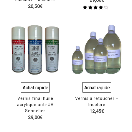
29,00
€
20,50
€
Note
4.00
sur 5
Achat rapide
Achat rapide
Vernis final huile
Vernis à retoucher –
acrylique anti-UV
Incolore
Sennelier
12,45
€
29,00
€