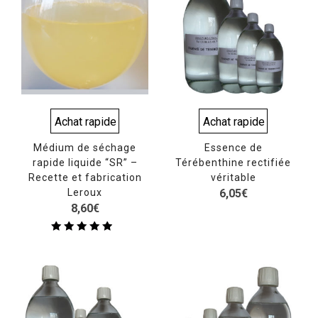
Achat rapide
Achat rapide
Médium de séchage
Essence de
rapide liquide “SR” –
Térébenthine rectifiée
Recette et fabrication
véritable
Leroux
6,05
€
8,60
€
Note
4.50
sur 5