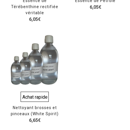
Essence de
Essence de Pétrole
Térébenthine rectifiée
6,05
€
véritable
6,05
€
Achat rapide
Nettoyant brosses et
pinceaux (White Spirit)
6,65
€