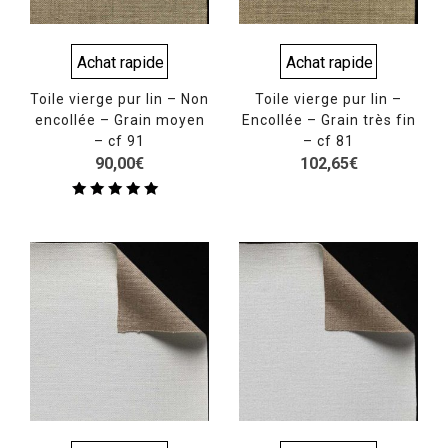
Achat rapide
Achat rapide
Toile vierge pur lin – Non
Toile vierge pur lin –
encollée – Grain moyen
Encollée – Grain très fin
– cf 91
– cf 81
90,00
€
102,65
€
Note
5.00
sur 5