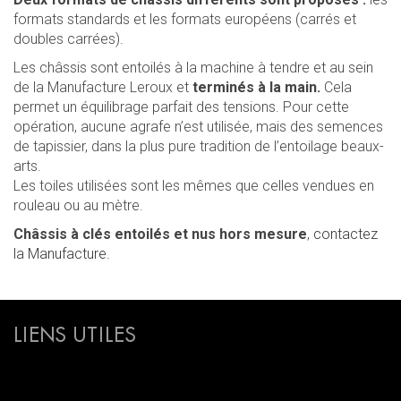
formats standards et les formats européens (carrés et
doubles carrées).
Les châssis sont entoilés à la machine à tendre et au sein
de la Manufacture Leroux et
terminés à la main.
Cela
permet un équilibrage parfait des tensions. Pour cette
opération, aucune agrafe n’est utilisée, mais des semences
de tapissier, dans la plus pure tradition de l’entoilage beaux-
arts.
Les toiles utilisées sont les mêmes que celles vendues en
rouleau ou au mètre.
Châssis à clés entoilés et nus hors mesure
,
contactez
la Manufacture.
LIENS UTILES